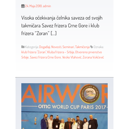
24. Maja 2018.
admin
Visoka očekivanja čelnika saveza od svojih
takmičara Savez frizera Crne Gore i klub
frizera “Zoran” […]
Kategorija:
Događaji
,
Novosti
,
Seminari
,
Takmičenja
Oznaka:
klub frizera "Zoran"
,
Kluba frizera – Srbija
,
Otvoreno prvenstvo
Srbije
,
Savez frizera Crne Gore
,
Vesko Vlahović
,
Zorana Vukčević