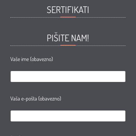
SERTIFIKATI
ljepote
ljepote
ljepote
ljepote
ZORAN
ZORAN
ZORAN
ZORAN
Facebook
Facebook
Youtube
Instagram
PIŠITE NAM!
page
group
Vaše ime (obavezno)
Vaša e-pošta (obavezno)