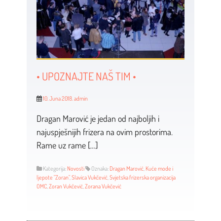
• UPOZNAJTE NAŠ TIM •
10. Juna 2018.
admin
Dragan Marović je jedan od najboljih i
najuspješnijih frizera na ovim prostorima.
Rame uz rame […]
Kategorija:
Novosti
Oznaka:
Dragan Marović
,
Kuće mode i
ljepote "Zoran"
,
Slavica Vukčević
,
Svjetska frizerska organizacija
OMC
,
Zoran Vukčević
,
Zorana Vukčević