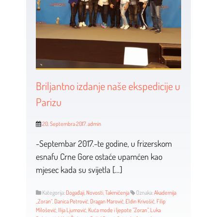
Briljantno izdanje naše ekspedicije u
Parizu
20. Septembra 2017.
admin
-Septembar 2017.-te godine, u frizerskom
esnafu Crne Gore ostaće upamćen kao
mjesec kada su svijetla […]
Kategorija:
Događaji
,
Novosti
,
Takmičenja
Oznaka:
Akademija
„Zoran“
,
Danica Petrović
,
Dragan Marović
,
Eldin Krivošić
,
Filip
Milošević
,
Ilija Ljumović
,
Kuća mode i ljepote "Zoran"
,
Luka