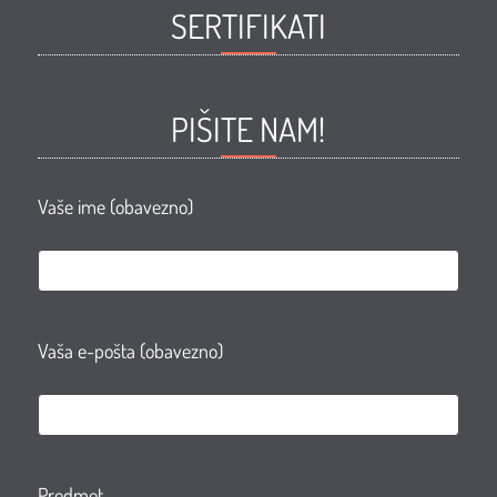
SERTIFIKATI
ljepote
ljepote
ljepote
ljepote
ZORAN
ZORAN
ZORAN
ZORAN
Facebook
Facebook
Youtube
Instagram
PIŠITE NAM!
page
group
Vaše ime (obavezno)
Vaša e-pošta (obavezno)
Predmet