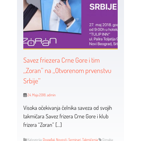
Savez friezera Crne Gore i tim
,,Zoran’’ na ,,Otvorenom prvenstvu
Srbije’’
24. Maja 2018.
admin
Visoka očekivanja čelnika saveza od svojih
takmičara Savez frizera Crne Gore i klub
frizera “Zoran” […]
Kategorija:
Događaji
,
Novosti
,
Seminari
,
Takmičenja
Oznaka: