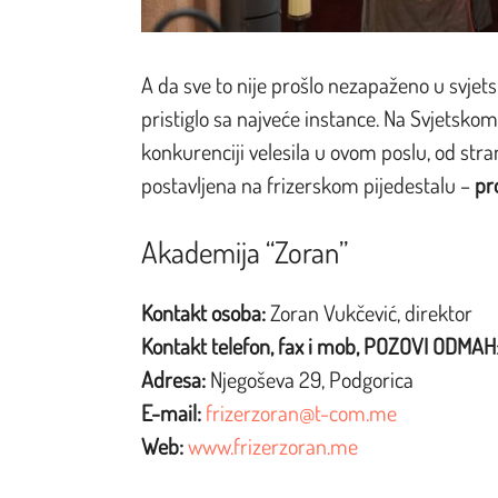
A da sve to nije prošlo nezapaženo u svjet
pristiglo sa najveće instance. Na Svjetsk
konkurenciji velesila u ovom poslu, od str
postavljena na frizerskom pijedestalu –
pr
Akademija “Zoran”
Kontakt osoba:
Zoran Vukčević, direktor
Kontakt telefon, fax i mob, POZOVI ODMAH
Adresa:
Njegoševa 29, Podgorica
E-mail:
frizerzoran@t-com.me
Web:
www.frizerzoran.me