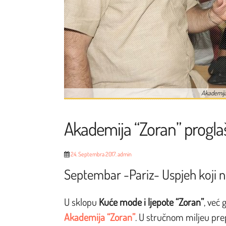
Akademija
Akademija “Zoran” proglaše
24. Septembra 2017.
admin
Septembar -Pariz- Uspjeh koji 
U sklopu
Kuće mode i ljepote “Zoran”
, već
Akademija “Zoran”
. U stručnom miljeu prep