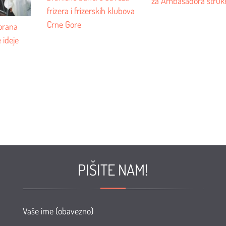
za Ambasadora struk
frizera i frizerskih klubova
Crne Gore
orana
 ideje
PIŠITE NAM!
Vaše ime (obavezno)