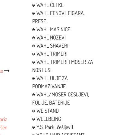
WAHL ČETKE
WAHL FENOVI, FIGARA,
PRESE
WAHL MASINICE
WAHL NOZEVI
WAHL SHAVERI
WAHL TRIMERI
WAHL TRIMERI I MOSER ZA
NOS I USI
ke
WAHL ULJE ZA
PODMAZIVANJE
WAHL/MOSER CESLJEVI,
FOLIJE, BATERIJE
WE STAND
WELLBEING
Y.S. Park (češljevi)
ašen