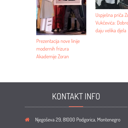
Uspješna priča Z
Vukčevića: Dobre
daju velika djela
Prezentacija nove linije
modernih frizura
Akademije Zoran
KONTAKT INFO
Njegoševa 29, 81000 Podgorica, Montenegro