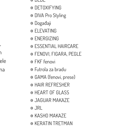
j
DETOXIFYING
DIVA Pro Styling
Događaji
ELEVATING
ENERGIZING
,
ESSENTIAL HAIRCARE
m
FENOVI, FIGARA, PEGLE
ele
FKF fenovi
ima
Futrola za bradu
GAMA (fenovi, prese)
HAIR REFRESHER
HEART OF GLASS
JAGUAR MAKAZE
JRL
KASHO MAKAZE
KERATIN TRETMAN