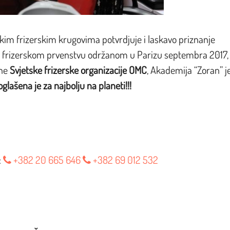
skim frizerskim krugovima potvrdjuje i laskavo priznanje
om frizerskom prvenstvu održanom u Parizu septembra 2017,
ane
Svjetske frizerske organizacije OMC
, Akademija “Zoran” j
oglašena je za najbolju na planeti!!!
:
+382 20 665 646
+382 69 012 532