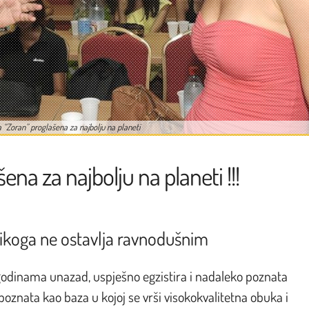
 “Zoran” proglašena za najbolju na planeti
na za najbolju na planeti !!!
nikoga ne ostavlja ravnodušnim
 godinama unazad, uspješno egzistira i nadaleko poznata
oznata kao baza u kojoj se vrši visokokvalitetna obuka i