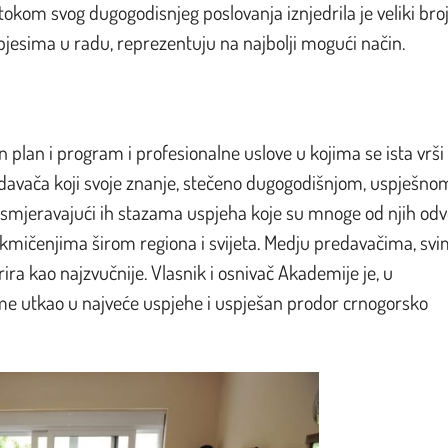
tokom svog dugogodisnjeg poslovanja iznjedrila je veliki bro
pjesima u radu, reprezentuju na najbolji mogući način.
 plan i program i profesionalne uslove u kojima se ista vrši 
davača koji svoje znanje, stečeno dugogodišnjom, uspješno
smjeravajući ih stazama uspjeha koje su mnoge od njih odv
takmičenjima širom regiona i svijeta. Medju predavačima, sv
ra kao najzvučnije. Vlasnik i osnivač Akademije je, u
ime utkao u najveće uspjehe i uspješan prodor crnogorsko