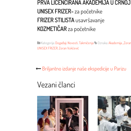
PRVA LICENCIRANA AKADEMIJA U CRNOJ 
UNISEX FRIZER-
za početnike
FRIZER STILISTA
usavršavanje
KOZMETIČAR
za početnike
Kategorija:
Događaji
,
Novosti
,
Takmičenja
Oznaka:
Akademija „Zora
UNISEX FRIZER
,
Zoran Vukčević
Post
Briljantno izdanje naše ekspedicije u Parizu
Navigacija
Vezani članci