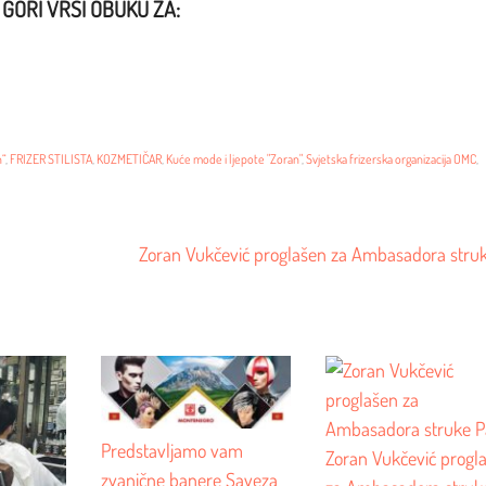
GORI VRŠI OBUKU ZA:
n“
,
FRIZER STILISTA
,
KOZMETIČAR
,
Kuće mode i ljepote "Zoran"
,
Svjetska frizerska organizacija OMC
,
Zoran Vukčević proglašen za Ambasadora stru
Predstavljamo vam
Zoran Vukčević progl
zvanične banere Saveza