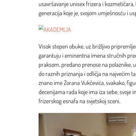
usavršavanje unisex frizera i kozmetičara, 
generacija koje je, svojom umješnosću i us
Visok stepen obuke, uz brižljivo pripremljen
garantuju i eminentna imena stručnih pre
praksom, predano prenose na polaznike, u
do raznih priznanja i odličja na najvećim 
znano ime Zorana Vukčevića, svakako, figuri
decenijama rada koje ima iza sebe, svoje 
frizerskog esnafa na svjetskoj sceni.