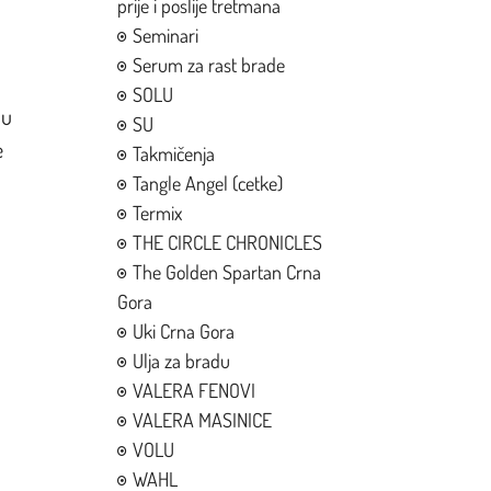
prije i poslije tretmana
Seminari
Serum za rast brade
SOLU
 u
SU
e
Takmičenja
Tangle Angel (cetke)
Termix
THE CIRCLE CHRONICLES
The Golden Spartan Crna
Gora
Uki Crna Gora
Ulja za bradu
VALERA FENOVI
VALERA MASINICE
VOLU
WAHL