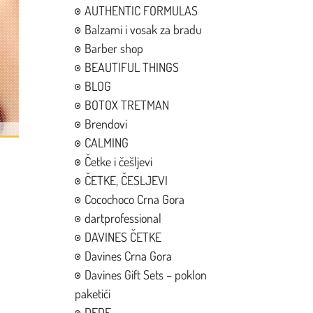
AUTHENTIC FORMULAS
Balzami i vosak za bradu
Barber shop
BEAUTIFUL THINGS
BLOG
BOTOX TRETMAN
Brendovi
CALMING
Četke i češljevi
ČETKE, ČESLJEVI
Cocochoco Crna Gora
dartprofessional
DAVINES ČETKE
Davines Crna Gora
Davines Gift Sets – poklon
paketići
DEDE