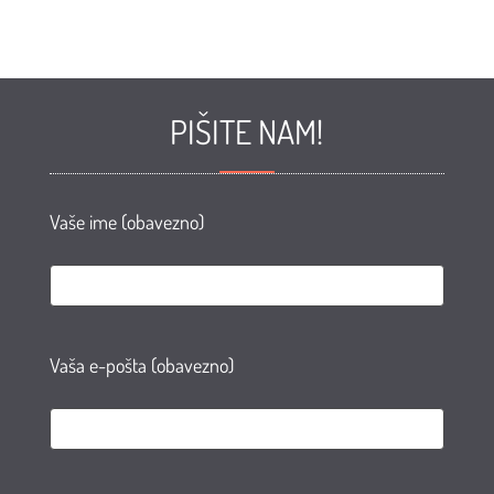
PIŠITE NAM!
Vaše ime (obavezno)
Vaša e-pošta (obavezno)
e
te
AN
agram