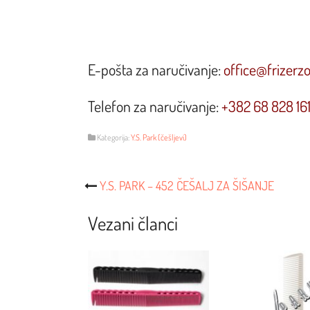
E-pošta za naručivanje:
office@frizerz
Telefon za naručivanje:
+382 68 828 16
Kategorija:
Y.S. Park (češljevi)
Post
Y.S. PARK – 452 ČEŠALJ ZA ŠIŠANJE
Navigacija
Vezani članci