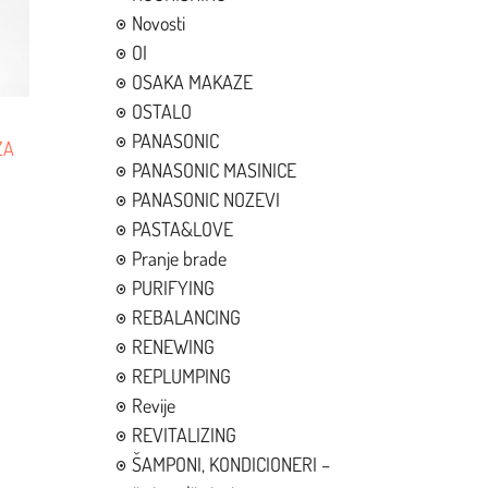
Novosti
OI
OSAKA MAKAZE
OSTALO
PANASONIC
ZA
PANASONIC MASINICE
PANASONIC NOZEVI
PASTA&LOVE
Pranje brade
PURIFYING
REBALANCING
RENEWING
REPLUMPING
Revije
REVITALIZING
ŠAMPONI, KONDICIONERI –