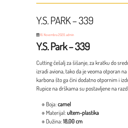
Y.S. PARK – 339
16. Novembra 2020.
admin
Y.S. Park – 339
Cutting češalj za šišanje, za kratku do sred
izradi aviona, tako da je veoma otporan na 
karbona što ga čini dodatno otpornim i izdrž
Rupice na drškama su postavljene na razdalj
Boja:
camel
Materijal:
ultem-plastika
Dužina:
18,00 cm