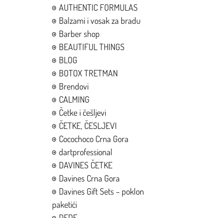
AUTHENTIC FORMULAS
Balzami i vosak za bradu
Barber shop
BEAUTIFUL THINGS
BLOG
BOTOX TRETMAN
Brendovi
CALMING
Četke i češljevi
ČETKE, ČESLJEVI
Cocochoco Crna Gora
dartprofessional
DAVINES ČETKE
Davines Crna Gora
Davines Gift Sets – poklon
paketići
DEDE