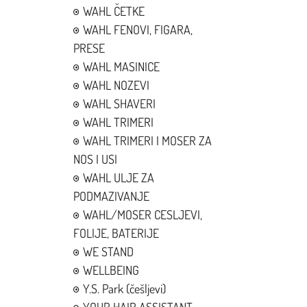
WAHL ČETKE
WAHL FENOVI, FIGARA,
PRESE
WAHL MASINICE
WAHL NOZEVI
WAHL SHAVERI
WAHL TRIMERI
WAHL TRIMERI I MOSER ZA
NOS I USI
WAHL ULJE ZA
PODMAZIVANJE
WAHL/MOSER CESLJEVI,
FOLIJE, BATERIJE
WE STAND
WELLBEING
Y.S. Park (češljevi)