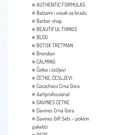
AUTHENTIC FORMULAS
Balzami i vosak za bradu
Barber shop
BEAUTIFUL THINGS
BLOG
BOTOX TRETMAN
Brendovi
CALMING
Četke i češljevi
ČETKE, ČESLJEVI
Cocochoco Crna Gora
dartprofessional
DAVINES ČETKE
Davines Crna Gora
Davines Gift Sets – poklon
paketići
DEDE