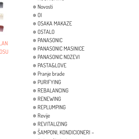
Novosti
OI
OSAKA MAKAZE
OSTALO
PANASONIC
ALAN
PANASONIC MASINICE
KOSU
PANASONIC NOZEVI
PASTA&LOVE
Pranje brade
PURIFYING
REBALANCING
RENEWING
REPLUMPING
Revije
REVITALIZING
ŠAMPONI, KONDICIONERI –