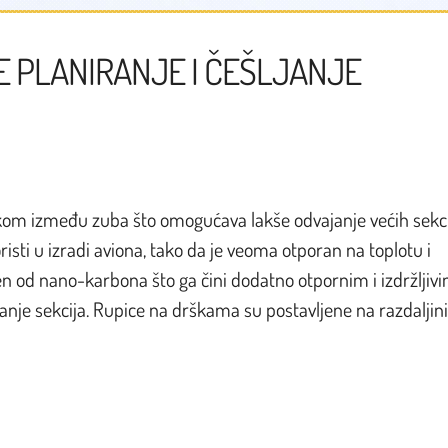
ŠE PLANIRANJE I ČEŠLJANJE
makom između zuba što omogućava lakše odvajanje većih sekc
risti u izradi aviona, tako da je veoma otporan na toplotu i
en od nano-karbona što ga čini dodatno otpornim i izdržljivi
janje sekcija. Rupice na drškama su postavljene na razdaljin