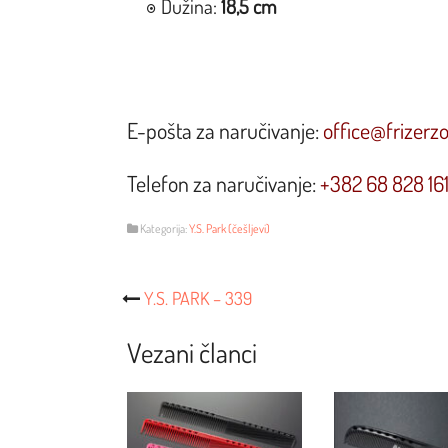
Dužina:
18,5 cm
E-pošta za naručivanje:
office@frizerz
Telefon za naručivanje:
+382 68 828 16
Kategorija:
Y.S. Park (češljevi)
Post
Y.S. PARK – 339
Navigacija
Vezani članci