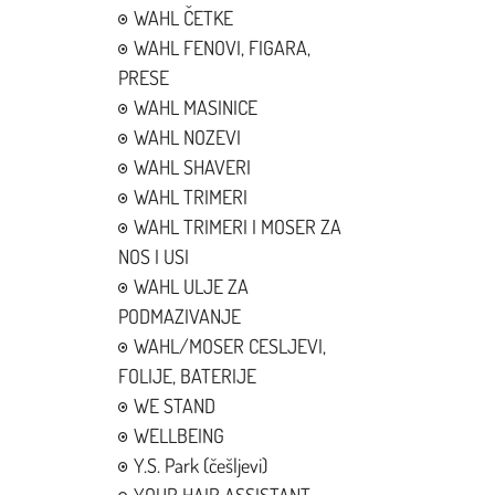
WAHL ČETKE
WAHL FENOVI, FIGARA,
PRESE
WAHL MASINICE
WAHL NOZEVI
WAHL SHAVERI
WAHL TRIMERI
WAHL TRIMERI I MOSER ZA
NOS I USI
WAHL ULJE ZA
PODMAZIVANJE
WAHL/MOSER CESLJEVI,
FOLIJE, BATERIJE
WE STAND
WELLBEING
Y.S. Park (češljevi)