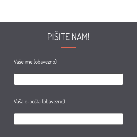
PIŠITE NAM!
Vaše ime (obavezno)
Vaša e-pošta (obavezno)
e
te
AN
agram