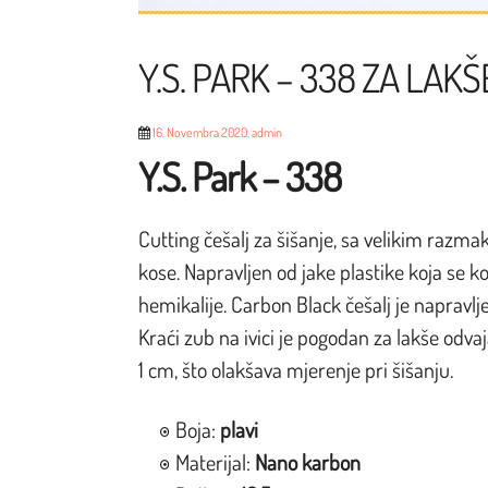
Y.S. PARK – 338 ZA LAK
16. Novembra 2020.
admin
Y.S. Park – 338
Cutting češalj za šišanje, sa velikim raz
kose. Napravljen od jake plastike koja se ko
hemikalije. Carbon Black češalj je napravlj
Kraći zub na ivici je pogodan za lakše odva
1 cm, što olakšava mjerenje pri šišanju.
Boja:
plavi
Materijal:
Nano karbon