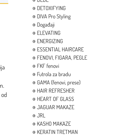
DETOXIFYING
DIVA Pro Styling
Događaji
ELEVATING
ENERGIZING
ESSENTIAL HAIRCARE
FENOVI, FIGARA, PEGLE
FKF fenovi
ija
Futrola za bradu
GAMA (fenovi, prese)
m.
HAIR REFRESHER
i od
HEART OF GLASS
JAGUAR MAKAZE
JRL
KASHO MAKAZE
KERATIN TRETMAN