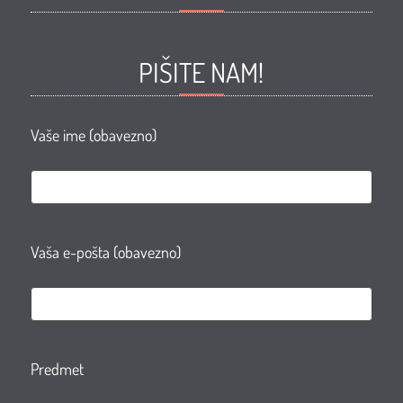
ZORAN
ZORAN
ZORAN
ZORAN
Facebook
Facebook
Youtube
Instagram
PIŠITE NAM!
page
group
Vaše ime (obavezno)
Vaša e-pošta (obavezno)
Predmet