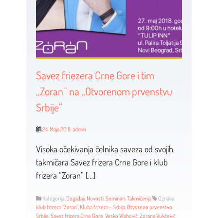
Savez friezera Crne Gore i tim
,,Zoran’’ na ,,Otvorenom prvenstvu
Srbije’’
24. Maja 2018.
admin
Visoka očekivanja čelnika saveza od svojih
takmičara Savez frizera Crne Gore i klub
frizera “Zoran” […]
Kategorija:
Događaji
,
Novosti
,
Seminari
,
Takmičenja
Oznaka:
klub frizera "Zoran"
,
Kluba frizera – Srbija
,
Otvoreno prvenstvo
Srbije
,
Savez frizera Crne Gore
,
Vesko Vlahović
,
Zorana Vukčević