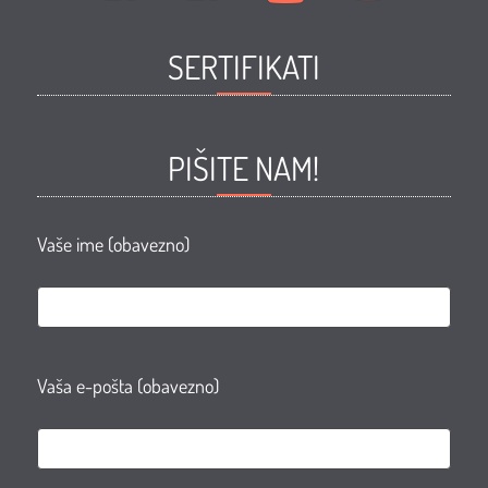
i
i
i
i
SERTIFIKATI
ljepote
ljepote
ljepote
ljepote
ZORAN
ZORAN
ZORAN
ZORAN
Facebook
Facebook
Youtube
Instagram
PIŠITE NAM!
page
group
Vaše ime (obavezno)
Vaša e-pošta (obavezno)