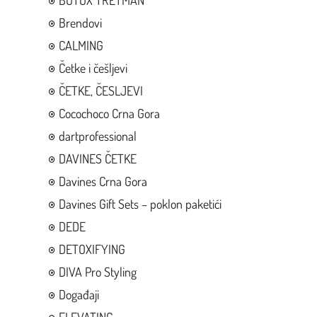
BOTOX TRETMAN
Brendovi
CALMING
Četke i češljevi
ČETKE, ČESLJEVI
Cocochoco Crna Gora
dartprofessional
DAVINES ČETKE
Davines Crna Gora
Davines Gift Sets – poklon paketići
DEDE
DETOXIFYING
DIVA Pro Styling
Događaji