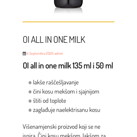
OI ALL IN ONE MILK
4. Septembra 2020.
admin
OI all in one milk 135 ml i 50 ml
lakše raščešljavanje
čini kosu mekšom i sjajnijom
štiti od toplote
zaglađuje naelektrisanu kosu
Višenamjenski proizvod koji se ne
ispira. Čini kosu mekšom, lakšom za