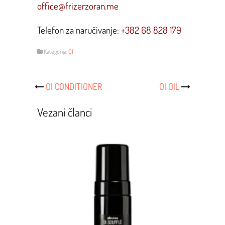
office@frizerzoran.me
Telefon za naručivanje:
+382 68 828 179
Kategorija:
OI
Post
OI CONDITIONER
OI OIL
Navigacija
Vezani članci