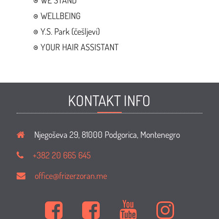
WE STAND
WELLBEING
Y.S. Park (češljevi)
YOUR HAIR ASSISTANT
KONTAKT INFO
Njegoševa 29, 81000 Podgorica, Montenegro
+382 20 665 645
office@frizerzoran.me
Kuća
Kuća
Kuća
Kuća
mode
mode
mode
mode