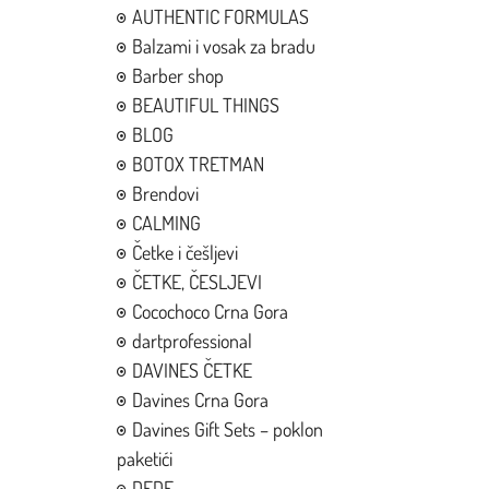
AUTHENTIC FORMULAS
Balzami i vosak za bradu
Barber shop
BEAUTIFUL THINGS
BLOG
BOTOX TRETMAN
Brendovi
CALMING
Četke i češljevi
ČETKE, ČESLJEVI
Cocochoco Crna Gora
dartprofessional
DAVINES ČETKE
Davines Crna Gora
Davines Gift Sets – poklon
paketići
DEDE