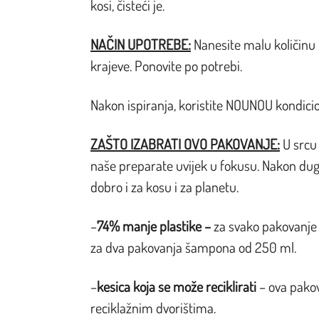
kosi, čisteći je.
NAČIN UPOTREBE:
Nanesite malu količinu 
krajeve. Ponovite po potrebi.
Nakon ispiranja, koristite NOUNOU kondicio
ZAŠTO IZABRATI OVO PAKOVANJE:
U srcu 
naše preparate uvijek u fokusu. Nakon dugog 
dobro i za kosu i za planetu.
–
74% manje plastike –
za svako pakovanje 
za dva pakovanja šampona od 250 ml.
–
kesica koja se može reciklirati
– ova pakov
reciklažnim dvorištima.