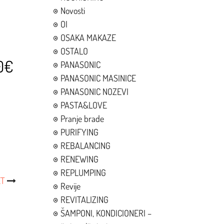
Novosti
i
OI
OSAKA MAKAZE
OSTALO
0€
PANASONIC
PANASONIC MASINICE
PANASONIC NOZEVI
PASTA&LOVE
Pranje brade
PURIFYING
REBALANCING
RENEWING
REPLUMPING
ET
Revije
REVITALIZING
ŠAMPONI, KONDICIONERI –