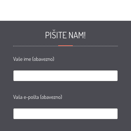
PIŠITE NAM!
Vaše ime (obavezno)
Vaša e-pošta (obavezno)
e
te
AN
agram