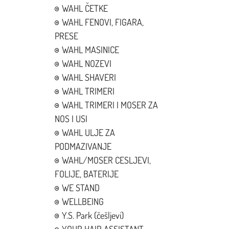
WAHL ČETKE
WAHL FENOVI, FIGARA,
PRESE
WAHL MASINICE
WAHL NOZEVI
WAHL SHAVERI
WAHL TRIMERI
WAHL TRIMERI I MOSER ZA
NOS I USI
WAHL ULJE ZA
PODMAZIVANJE
WAHL/MOSER CESLJEVI,
FOLIJE, BATERIJE
WE STAND
WELLBEING
Y.S. Park (češljevi)