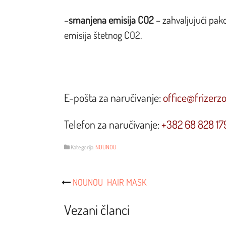
–
smanjena emisija CO2
– zahvaljujući pak
emisija štetnog CO2.
E-pošta za naručivanje:
office@frizerz
Telefon za naručivanje:
+382 68 828 17
Kategorija:
NOUNOU
Post
NOUNOU HAIR MASK
Navigacija
Vezani članci