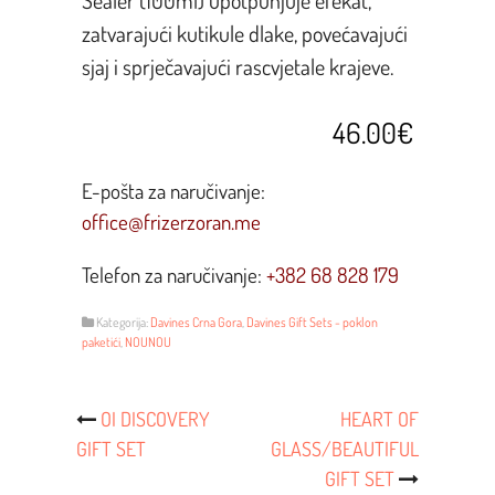
zatvarajući kutikule dlake, povećavajući
sjaj i sprječavajući rascvjetale krajeve.
46.00€
E-pošta za naručivanje:
office@frizerzoran.me
Telefon za naručivanje:
+382 68 828 179
Kategorija:
Davines Crna Gora
,
Davines Gift Sets - poklon
paketići
,
NOUNOU
Post
OI DISCOVERY
HEART OF
GIFT SET
GLASS/BEAUTIFUL
Navigacija
GIFT SET