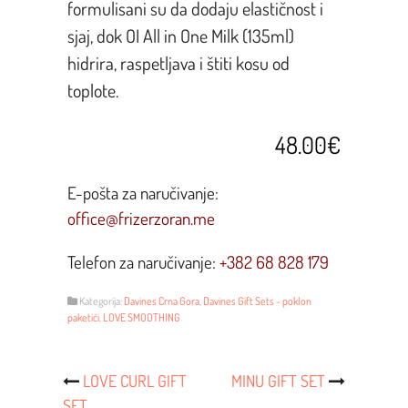
formulisani su da dodaju elastičnost i
sjaj, dok OI All in One Milk (135ml)
hidrira, raspetljava i štiti kosu od
toplote.
48.00€
E-pošta za naručivanje:
office@frizerzoran.me
Telefon za naručivanje:
+382 68 828 179
Kategorija:
Davines Crna Gora
,
Davines Gift Sets - poklon
paketići
,
LOVE SMOOTHING
Post
LOVE CURL GIFT
MINU GIFT SET
SET