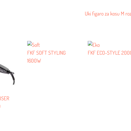
Uki figaro za kosu M ro
FKF SOFT STYLING
FKF ECO-STYLE 20
1600W
OSER
O