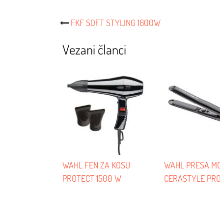
Post
FKF SOFT STYLING 1600W
Navigacija
Vezani članci
WAHL FEN ZA KOSU
WAHL PRESA M
PROTECT 1500 W
CERASTYLE PR