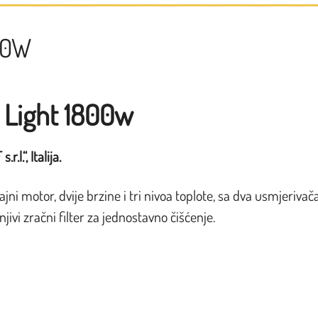
00W
 Light 1800w
l.“, Italija.
ni motor, dvije brzine i tri nivoa toplote, sa dva usmjerivača
ivi zračni filter za jednostavno čišćenje.