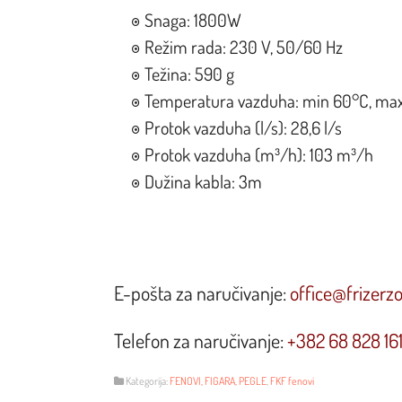
Snaga: 1800W
Režim rada: 230 V, 50/60 Hz
Težina: 590 g
Temperatura vazduha: min 60°C, ma
Protok vazduha (l/s): 28,6 l/s
Protok vazduha (m³/h): 103 m³/h
Dužina kabla: 3m
E-pošta za naručivanje:
office@frizerz
Telefon za naručivanje:
+382 68 828 16
Kategorija:
FENOVI, FIGARA, PEGLE
,
FKF fenovi