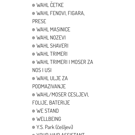
WAHL ČETKE
WAHL FENOVI, FIGARA,
PRESE
WAHL MASINICE
WAHL NOZEVI
WAHL SHAVERI
WAHL TRIMERI
WAHL TRIMERI I MOSER ZA
NOS I USI
WAHL ULJE ZA
PODMAZIVANJE
WAHL/MOSER CESLJEVI,
FOLIJE, BATERIJE
WE STAND
WELLBEING
Y.S. Park (češljevi)