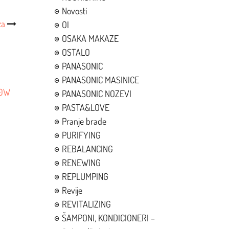
Novosti
za
OI
OSAKA MAKAZE
OSTALO
PANASONIC
PANASONIC MASINICE
00W
PANASONIC NOZEVI
PASTA&LOVE
Pranje brade
PURIFYING
REBALANCING
RENEWING
REPLUMPING
Revije
REVITALIZING
ŠAMPONI, KONDICIONERI –