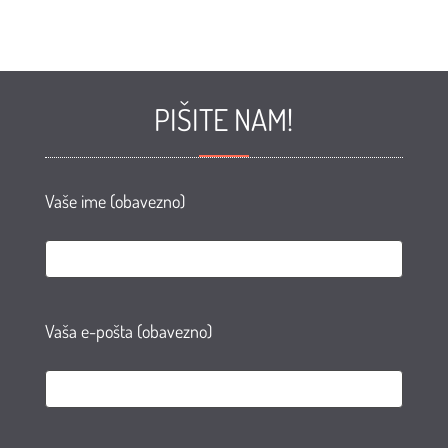
PIŠITE NAM!
Vaše ime (obavezno)
Vaša e-pošta (obavezno)
e
te
AN
agram