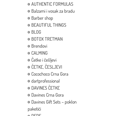
AUTHENTIC FORMULAS
Balzami i vosak za bradu
Barber shop
BEAUTIFUL THINGS
BLOG
BOTOX TRETMAN
Brendovi
CALMING
Četke i češljevi
ČETKE, ČESLJEVI
Cocochoco Crna Gora
dartprofessional
DAVINES ČETKE
Davines Crna Gora
Davines Gift Sets – poklon
paketići
DEDE