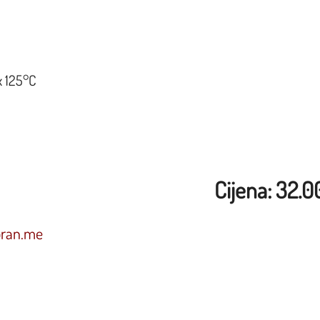
x 125°C
Cijena: 32.
oran.me
1