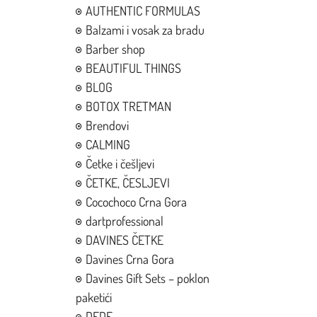
AUTHENTIC FORMULAS
Balzami i vosak za bradu
Barber shop
BEAUTIFUL THINGS
BLOG
BOTOX TRETMAN
Brendovi
CALMING
Četke i češljevi
ČETKE, ČESLJEVI
Cocochoco Crna Gora
dartprofessional
DAVINES ČETKE
Davines Crna Gora
Davines Gift Sets – poklon
paketići
DEDE