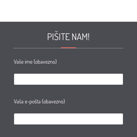
PIŠITE NAM!
Vaše ime (obavezno)
Vaša e-pošta (obavezno)
e
te
AN
agram