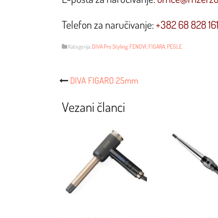
Telefon za naručivanje:
+382 68 828 16
Kategorija:
DIVA Pro Styling
,
FENOVI, FIGARA, PEGLE
Post
DIVA FIGARO 25mm
Navigacija
Vezani članci