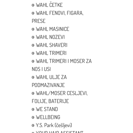
WAHL ČETKE
WAHL FENOVI, FIGARA,
PRESE
WAHL MASINICE
WAHL NOZEVI
WAHL SHAVERI
WAHL TRIMERI
WAHL TRIMERI I MOSER ZA
NOS I USI
WAHL ULJE ZA
PODMAZIVANJE
WAHL/MOSER CESLJEVI,
FOLIJE, BATERIJE
WE STAND
WELLBEING
Y.S. Park (češljevi)