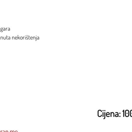
igara
nuta nekorištenja
Cijena: 1
oran.me