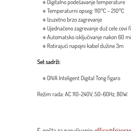
Digitalno podešavanje temperature
Temperaturni opseg: 110°C – 210°C
Izuzetno brzo zagrevanje
Ujednačeno zagrevanje duž cele cevi f
Automatsko isključivanje nakon 60 mi
Rotirajući napojni kabel dužine 3m
Set sadrži:
DIVA Inteligent Digital Tong figaro
Režim rada: AC 110-240V, 50-60Hz, 80W.
E-pošta za naručivanje:
office@frizerz