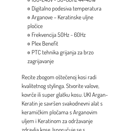
Digitalno podesiva temperatura
Arganove – Keratinske uljne
pločice
Frekvencija 50Hz ~ 60Hz
Plex Benefit
PTC tehnika grijanja za brzo
zagrijavanje
Recite zbogom oštečenoj kosi radi
kvalitetnog stylinga. Stvorite valove,
kovrče ili super glatku kosu. UKI Argan-
Keratin je savršen svakodnevni alat s
keramičkim pločama s Arganovim
uljem i Keratinom za održavanje
zdravlja kose. Isporučuje se s