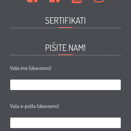
mode
mode
mode
mode
i
i
i
i
SERTIFIKATI
ljepote
ljepote
ljepote
ljepote
ZORAN
ZORAN
ZORAN
ZORAN
Facebook
Facebook
Youtube
Instagram
PIŠITE NAM!
page
group
Vaše ime (obavezno)
Vaša e-pošta (obavezno)