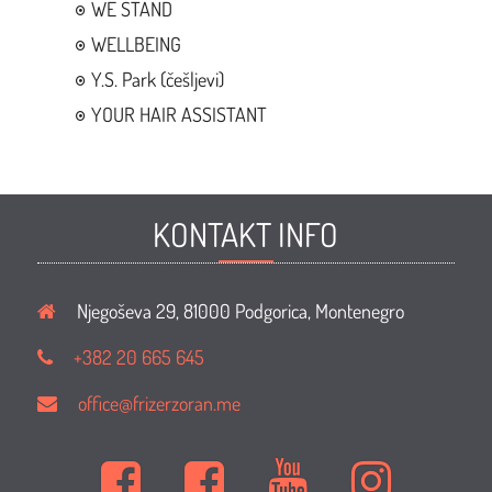
WE STAND
WELLBEING
Y.S. Park (češljevi)
YOUR HAIR ASSISTANT
KONTAKT INFO
Njegoševa 29, 81000 Podgorica, Montenegro
+382 20 665 645
office@frizerzoran.me
Kuća
Kuća
Kuća
Kuća