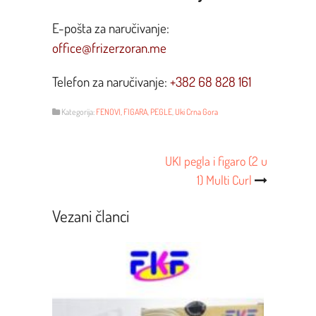
E-pošta za naručivanje:
office@frizerzoran.me
Telefon za naručivanje:
+382 68 828 161
Kategorija:
FENOVI, FIGARA, PEGLE
,
Uki Crna Gora
Post
UKI pegla i figaro (2 u
1) Multi Curl
Navigacija
Vezani članci