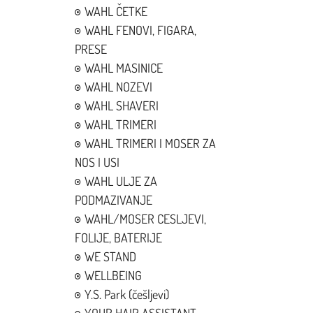
WAHL ČETKE
WAHL FENOVI, FIGARA,
PRESE
WAHL MASINICE
WAHL NOZEVI
WAHL SHAVERI
WAHL TRIMERI
WAHL TRIMERI I MOSER ZA
NOS I USI
WAHL ULJE ZA
PODMAZIVANJE
WAHL/MOSER CESLJEVI,
FOLIJE, BATERIJE
WE STAND
WELLBEING
Y.S. Park (češljevi)