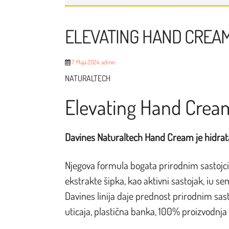
ELEVATING HAND CREA
7. Maja 2024.
admin
NATURALTECH
Elevating Hand Crea
Davines Naturaltech Hand Cream je hidra
Njegova formula bogata prirodnim sastojci
ekstrakte šipka, kao aktivni sastojak, iu s
Davines linija daje prednost prirodnim sas
uticaja, plastična banka, 100% proizvodnja č