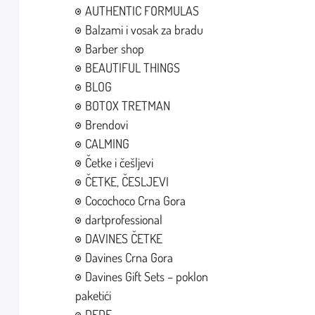
AUTHENTIC FORMULAS
Balzami i vosak za bradu
Barber shop
BEAUTIFUL THINGS
BLOG
BOTOX TRETMAN
Brendovi
CALMING
Četke i češljevi
ČETKE, ČESLJEVI
Cocochoco Crna Gora
dartprofessional
DAVINES ČETKE
Davines Crna Gora
Davines Gift Sets – poklon
paketići
DEDE