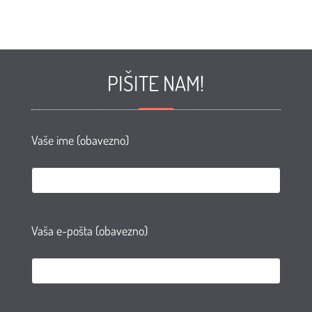
PIŠITE NAM!
Vaše ime (obavezno)
Vaša e-pošta (obavezno)
e
te
AN
agram