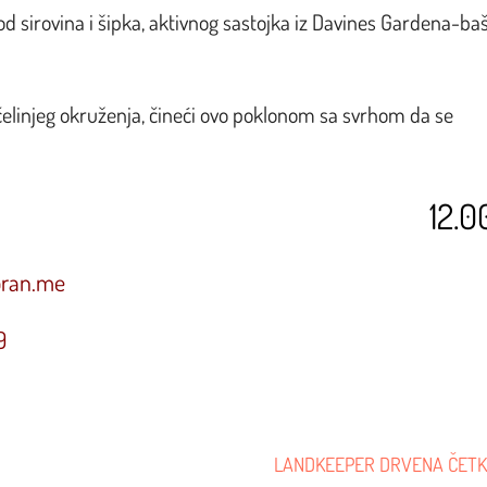
d sirovina i šipka, aktivnog sastojka iz Davines Gardena-ba
čelinjeg okruženja, čineći ovo poklonom sa svrhom da se
12.
oran.me
9
LANDKEEPER DRVENA ČET