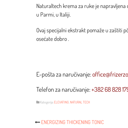
Naturaltech krema za ruke je napravljena o
u Parmi, u Italiji.
Ovaj specijalni ekstrakt pomaže u zaštiti p
osećate dobro .
E-pošta za naručivanje:
office@frizerz
Telefon za naručivanje:
+382 68 828 17
Kategorija:
ELEVATING
,
NATURAL TECH
Post
ENERGIZING THICKENING TONIC