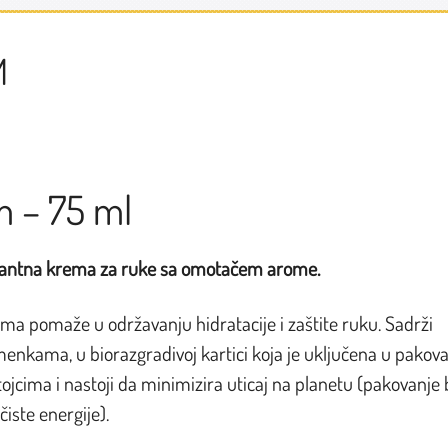
M
m – 75 ml
tantna krema za ruke sa omotačem arome.
ma pomaže u održavanju hidratacije i zaštite ruku. Sadrži
emenkama, u biorazgradivoj kartici koja je uključena u pakova
tojcima i nastoji da minimizira uticaj na planetu (pakovanje
iste energije).