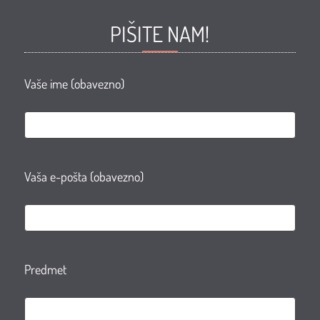
Facebook
Facebook
Youtube
Instagram
PIŠITE NAM!
page
group
Vaše ime (obavezno)
Vaša e-pošta (obavezno)
Predmet