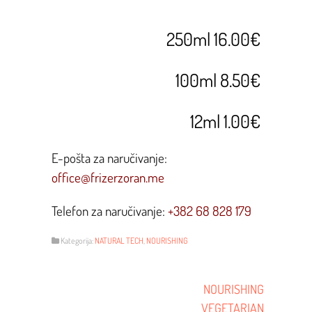
250ml 16.00€
100ml 8.50
€
12ml 1.00€
E-pošta za naručivanje:
office@frizerzoran.me
Telefon za naručivanje:
+382 68 828 179
Kategorija:
NATURAL TECH
,
NOURISHING
Post
NOURISHING
VEGETARIAN