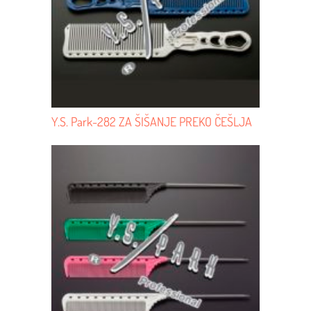
Y.S. Park-282 ZA ŠIŠANJE PREKO ČEŠLJA