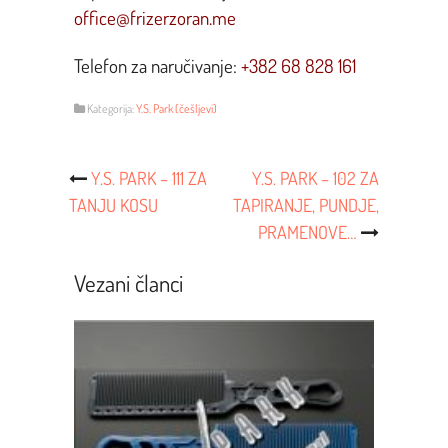
office@frizerzoran.me
Telefon za naručivanje:
+382 68 828 161
Kategorija:
Y.S. Park (češljevi)
Post
Y.S. PARK – 111 ZA
Y.S. PARK – 102 ZA
TANJU KOSU
TAPIRANJE, PUNDJE,
Navigacija
PRAMENOVE…
Vezani članci