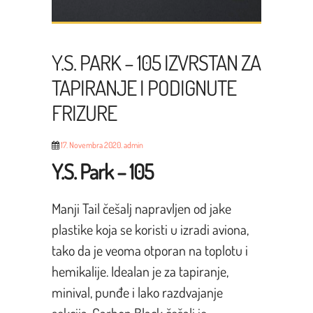
Y.S. PARK – 105 IZVRSTAN ZA
TAPIRANJE I PODIGNUTE
FRIZURE
17. Novembra 2020.
admin
Y.S. Park – 105
Manji Tail češalj napravljen od jake
plastike koja se koristi u izradi aviona,
tako da je veoma otporan na toplotu i
hemikalije. Idealan je za tapiranje,
minival, punđe i lako razdvajanje
sekcija. Carbon Black češalj je