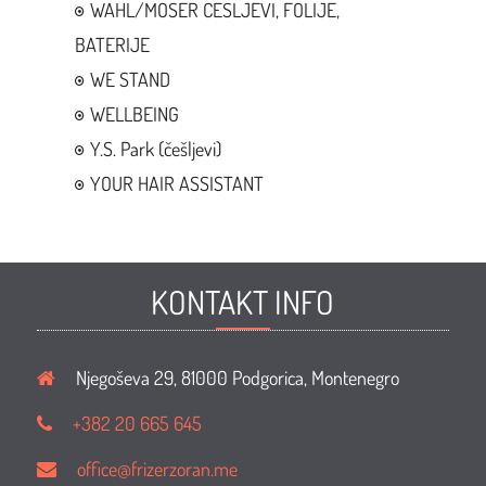
WAHL/MOSER CESLJEVI, FOLIJE,
BATERIJE
WE STAND
WELLBEING
Y.S. Park (češljevi)
YOUR HAIR ASSISTANT
KONTAKT INFO
Njegoševa 29, 81000 Podgorica, Montenegro
+382 20 665 645
office@frizerzoran.me