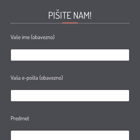
Facebook
Facebook
Youtube
Instagram
PIŠITE NAM!
page
group
Vaše ime (obavezno)
Vaša e-pošta (obavezno)
Predmet