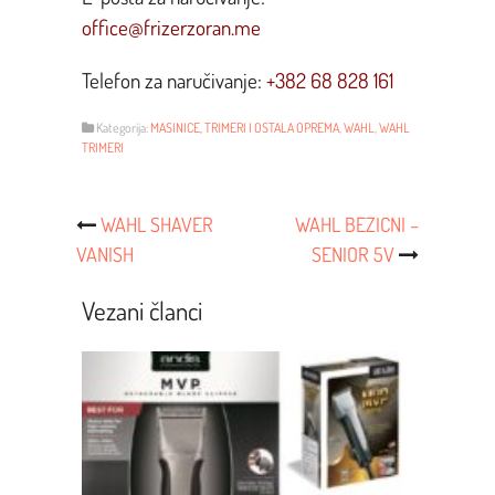
office@frizerzoran.me
Telefon za naručivanje:
+382 68 828 161
Kategorija:
MASINICE, TRIMERI I OSTALA OPREMA
,
WAHL
,
WAHL
TRIMERI
Post
WAHL SHAVER
WAHL BEZICNI –
VANISH
SENIOR 5V
Navigacija
Vezani članci