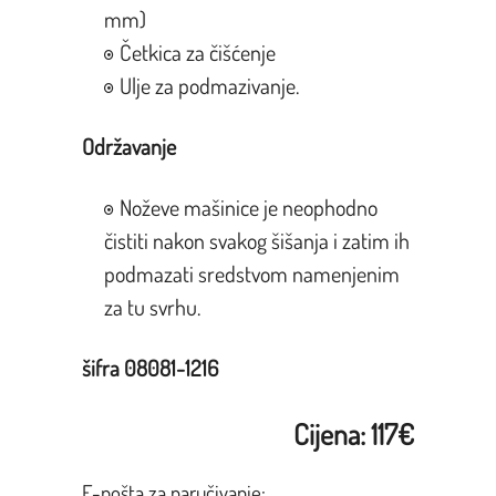
mm)
Četkica za čišćenje
Ulje za podmazivanje.
Održavanje
Noževe mašinice je neophodno
čistiti nakon svakog šišanja i zatim ih
podmazati sredstvom namenjenim
za tu svrhu.
šifra 08081-1216
Cijena: 117€
E-pošta za naručivanje: