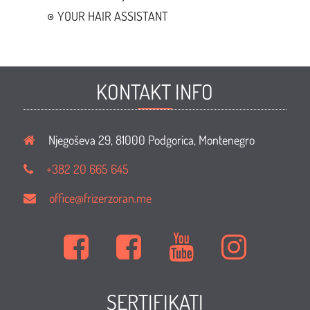
YOUR HAIR ASSISTANT
KONTAKT INFO
Njegoševa 29, 81000 Podgorica, Montenegro
+382 20 665 645
office@frizerzoran.me
Kuća
Kuća
Kuća
Kuća
mode
mode
mode
mode
i
i
i
i
SERTIFIKATI
ljepote
ljepote
ljepote
ljepote