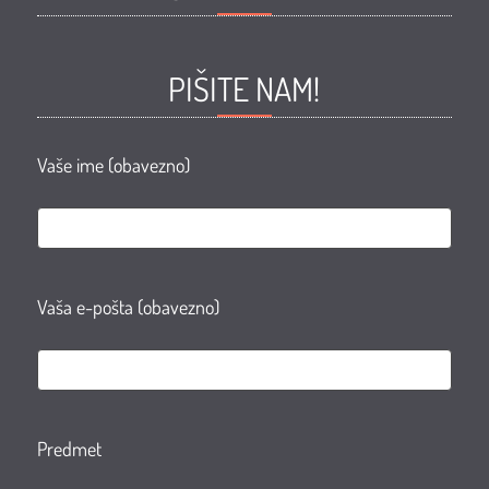
ZORAN
ZORAN
ZORAN
ZORAN
Facebook
Facebook
Youtube
Instagram
PIŠITE NAM!
page
group
Vaše ime (obavezno)
Vaša e-pošta (obavezno)
Predmet