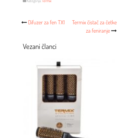
Kategorija:
Termix
Post
Difuzer za fen TX1
Termix čistač za četke
za feniranje
Navigacija
Vezani članci