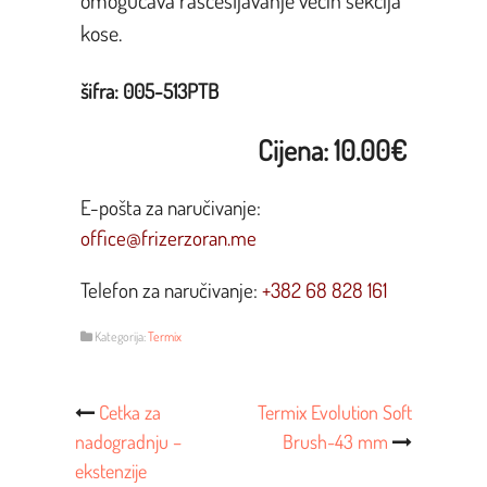
kose.
šifra: 005-513PTB
Cijena: 10.00€
E-pošta za naručivanje:
office@frizerzoran.me
Telefon za naručivanje:
+382 68 828 161
Kategorija:
Termix
Post
Cetka za
Termix Evolution Soft
nadogradnju –
Brush-43 mm
Navigacija
ekstenzije