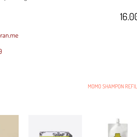
16.0
oran.me
9
MOMO SHAMPON REFI