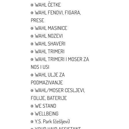
WAHL ČETKE
WAHL FENOVI, FIGARA,
PRESE
WAHL MASINICE
WAHL NOZEVI
WAHL SHAVERI
WAHL TRIMERI
WAHL TRIMERI I MOSER ZA
NOS I USI
WAHL ULJE ZA
PODMAZIVANJE
WAHL/MOSER CESLJEVI,
FOLIJE, BATERIJE
WE STAND
WELLBEING
Y.S. Park (češljevi)