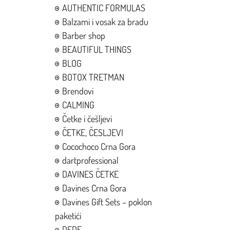
AUTHENTIC FORMULAS
Balzami i vosak za bradu
Barber shop
BEAUTIFUL THINGS
BLOG
BOTOX TRETMAN
Brendovi
CALMING
Četke i češljevi
ČETKE, ČESLJEVI
Cocochoco Crna Gora
dartprofessional
DAVINES ČETKE
Davines Crna Gora
Davines Gift Sets – poklon
paketići
DEDE