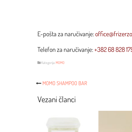
E-pošta za naručivanje:
office@frizerz
Telefon za naručivanje:
+382 68 828 17
Kategorija:
MOMO
Post
MOMO SHAMPOO BAR
Navigacija
Vezani članci