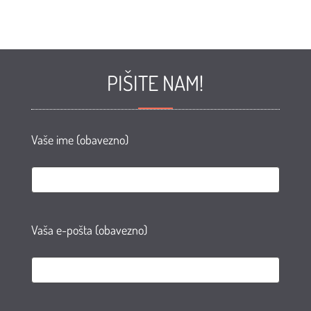
PIŠITE NAM!
Vaše ime (obavezno)
Vaša e-pošta (obavezno)
e
te
AN
agram