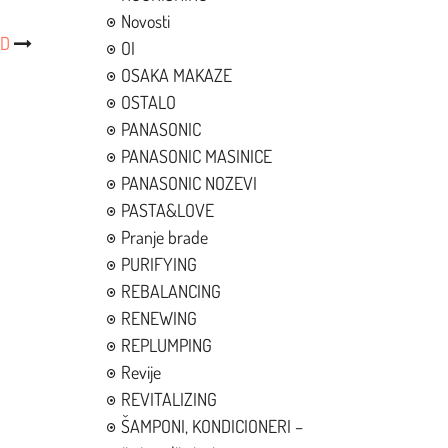
Novosti
LD
OI
OSAKA MAKAZE
OSTALO
PANASONIC
PANASONIC MASINICE
PANASONIC NOZEVI
PASTA&LOVE
Pranje brade
PURIFYING
REBALANCING
RENEWING
REPLUMPING
Revije
REVITALIZING
ŠAMPONI, KONDICIONERI –