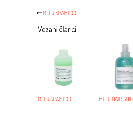
Post
MELU SHAMPOO
Navigacija
Vezani članci
MELU SHAMPOO
MELU HAIR SHI