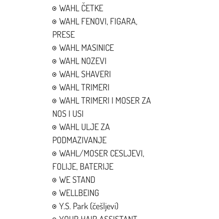
WAHL ČETKE
WAHL FENOVI, FIGARA,
PRESE
WAHL MASINICE
WAHL NOZEVI
WAHL SHAVERI
WAHL TRIMERI
WAHL TRIMERI I MOSER ZA
NOS I USI
WAHL ULJE ZA
PODMAZIVANJE
WAHL/MOSER CESLJEVI,
FOLIJE, BATERIJE
WE STAND
WELLBEING
Y.S. Park (češljevi)