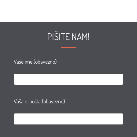
PIŠITE NAM!
Vaše ime (obavezno)
Vaša e-pošta (obavezno)
e
te
AN
agram