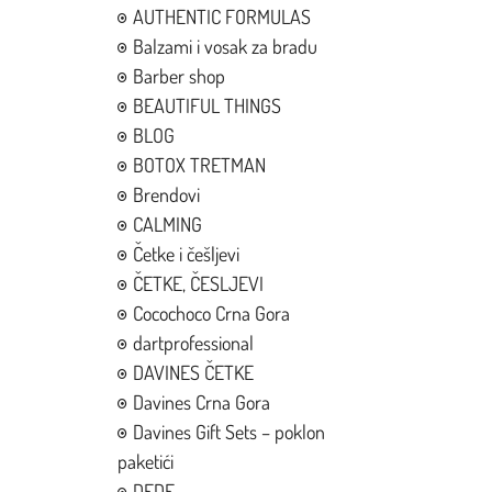
AUTHENTIC FORMULAS
Balzami i vosak za bradu
Barber shop
BEAUTIFUL THINGS
BLOG
BOTOX TRETMAN
Brendovi
CALMING
Četke i češljevi
ČETKE, ČESLJEVI
Cocochoco Crna Gora
dartprofessional
DAVINES ČETKE
Davines Crna Gora
Davines Gift Sets – poklon
paketići
DEDE