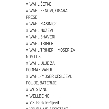
WAHL ČETKE
WAHL FENOVI, FIGARA,
PRESE
WAHL MASINICE
WAHL NOZEVI
WAHL SHAVERI
WAHL TRIMERI
WAHL TRIMERI I MOSER ZA
NOS I USI
WAHL ULJE ZA
PODMAZIVANJE
WAHL/MOSER CESLJEVI,
FOLIJE, BATERIJE
WE STAND
WELLBEING
Y.S. Park (češljevi)