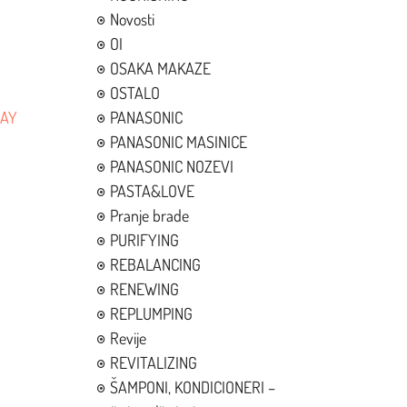
Novosti
OI
OSAKA MAKAZE
OSTALO
PANASONIC
RAY
PANASONIC MASINICE
PANASONIC NOZEVI
PASTA&LOVE
Pranje brade
PURIFYING
REBALANCING
RENEWING
REPLUMPING
Revije
REVITALIZING
ŠAMPONI, KONDICIONERI –