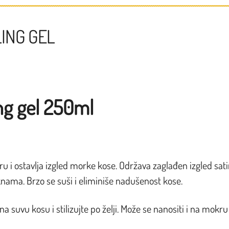
ING GEL
g gel 250ml
uru i ostavlja izgled morke kose. Održava zaglađen izgled sa
loknama. Brzo se suši i eliminiše nadušenost kose.
a suvu kosu i stilizujte po želji. Može se nanositi i na mokru