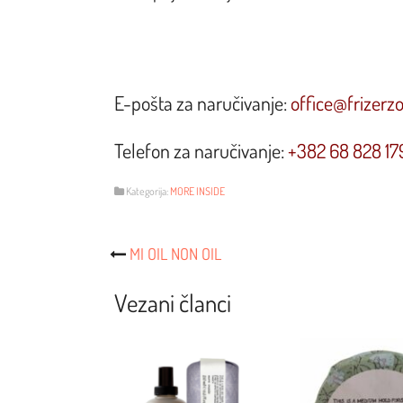
E-pošta za naručivanje:
office@frizerz
Telefon za naručivanje:
+382 68 828 17
Kategorija:
MORE INSIDE
Post
MI OIL NON OIL
Navigacija
Vezani članci