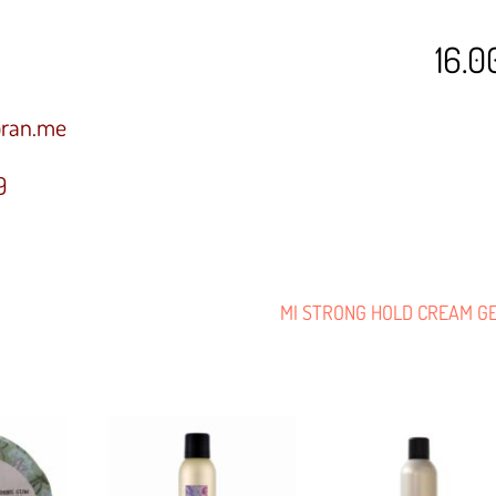
16.0
oran.me
9
MI STRONG HOLD CREAM G