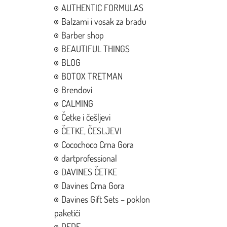
AUTHENTIC FORMULAS
Balzami i vosak za bradu
Barber shop
BEAUTIFUL THINGS
BLOG
BOTOX TRETMAN
Brendovi
CALMING
Četke i češljevi
ČETKE, ČESLJEVI
Cocochoco Crna Gora
dartprofessional
DAVINES ČETKE
Davines Crna Gora
Davines Gift Sets – poklon
paketići
DEDE