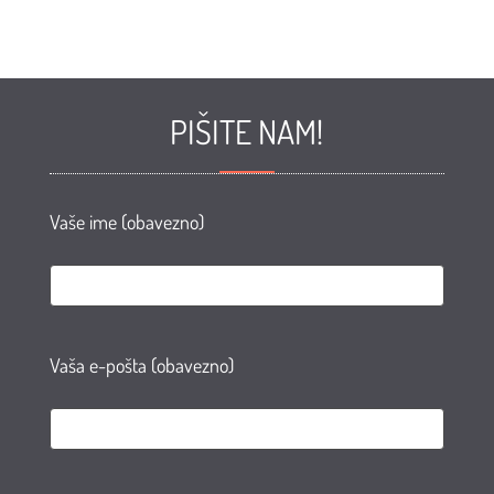
PIŠITE NAM!
Vaše ime (obavezno)
Vaša e-pošta (obavezno)
e
te
AN
agram