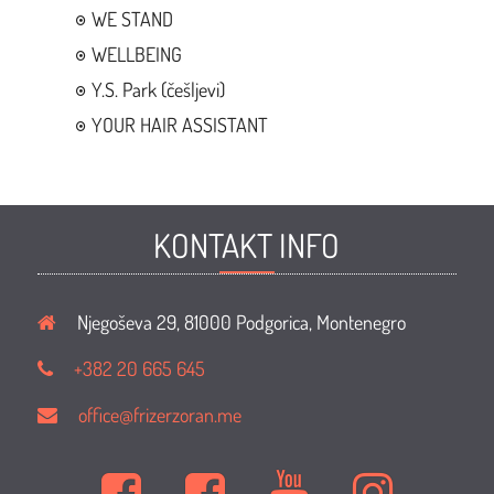
WE STAND
WELLBEING
Y.S. Park (češljevi)
YOUR HAIR ASSISTANT
KONTAKT INFO
Njegoševa 29, 81000 Podgorica, Montenegro
+382 20 665 645
office@frizerzoran.me
Kuća
Kuća
Kuća
Kuća