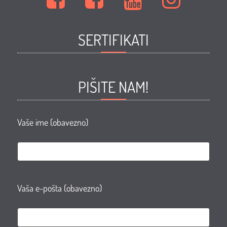
mode
mode
mode
mode
i
i
i
i
SERTIFIKATI
ljepote
ljepote
ljepote
ljepote
ZORAN
ZORAN
ZORAN
ZORAN
Facebook
Facebook
Youtube
Instagram
PIŠITE NAM!
page
group
Vaše ime (obavezno)
Vaša e-pošta (obavezno)