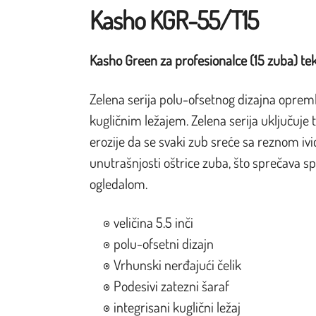
Kasho KGR-55/T15
Kasho Green za profesionalce (15 zuba) teks
Zelena serija polu-ofsetnog dizajna opreml
kugličnim ležajem. Zelena serija uključuje
erozije da se svaki zub sreće sa reznom 
unutrašnjosti oštrice zuba, što sprečava sp
ogledalom.
veličina 5.5 inči
polu-ofsetni dizajn
Vrhunski nerđajući čelik
Podesivi zatezni šaraf
integrisani kuglični ležaj