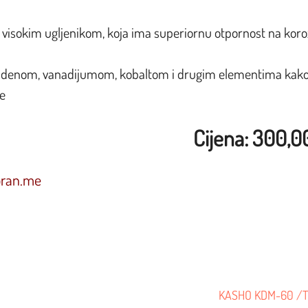
a visokim ugljenikom, koja ima superiornu otpornost na koro
libdenom, vanadijumom, kobaltom i drugim elementima kako
ke
Cijena: 300,
oran.me
1
KASHO KDM-60 /