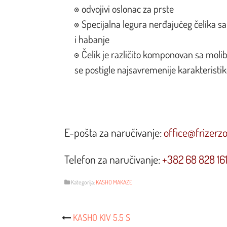
odvojivi oslonac za prste
Specijalna legura nerđajućeg čelika s
i habanje
Čelik je različito komponovan sa mo
se postigle najsavremenije karakteristi
E-pošta za naručivanje:
office@frizerz
Telefon za naručivanje:
+382 68 828 16
Kategorija:
KASHO MAKAZE
Post
KASHO KIV 5.5 S