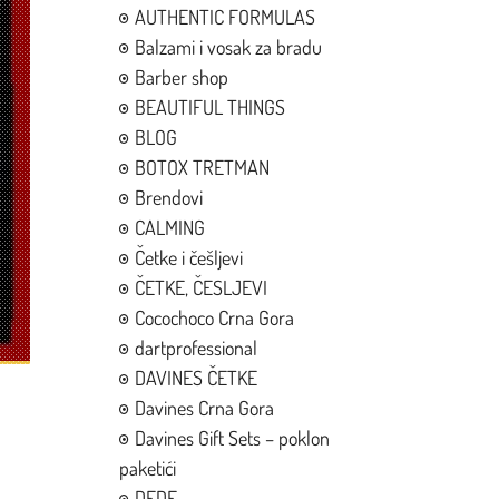
AUTHENTIC FORMULAS
Balzami i vosak za bradu
Barber shop
BEAUTIFUL THINGS
BLOG
BOTOX TRETMAN
Brendovi
CALMING
Četke i češljevi
ČETKE, ČESLJEVI
Cocochoco Crna Gora
dartprofessional
DAVINES ČETKE
Davines Crna Gora
Davines Gift Sets – poklon
paketići
DEDE