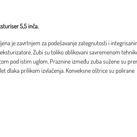
turiser 5,5 inča.
jena je zavrtnjem za podešavanje zategnutosti i integrisan
 teksturizatore. Zubi su toliko oblikovani savremenom tehni
ivicom pod istim uglom. Praznine između zuba sužene su pr
let dlaka prilikom izvlačenja. Konveksne oštrice su polirane