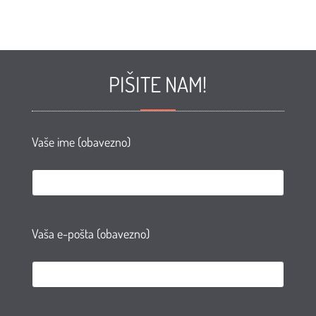
PIŠITE NAM!
Vaše ime (obavezno)
Vaša e-pošta (obavezno)
e
te
AN
agram