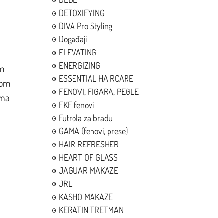
DETOXIFYING
DIVA Pro Styling
Događaji
ELEVATING
ENERGIZING
im
ESSENTIAL HAIRCARE
kom
FENOVI, FIGARA, PEGLE
ema
FKF fenovi
Futrola za bradu
GAMA (fenovi, prese)
HAIR REFRESHER
HEART OF GLASS
JAGUAR MAKAZE
JRL
KASHO MAKAZE
KERATIN TRETMAN