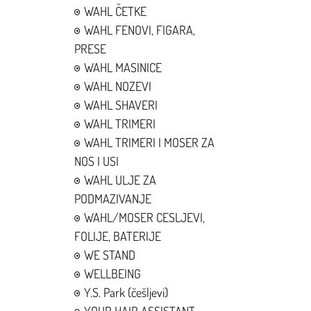
WAHL ČETKE
WAHL FENOVI, FIGARA,
PRESE
WAHL MASINICE
WAHL NOZEVI
WAHL SHAVERI
WAHL TRIMERI
WAHL TRIMERI I MOSER ZA
NOS I USI
WAHL ULJE ZA
PODMAZIVANJE
WAHL/MOSER CESLJEVI,
FOLIJE, BATERIJE
WE STAND
WELLBEING
Y.S. Park (češljevi)