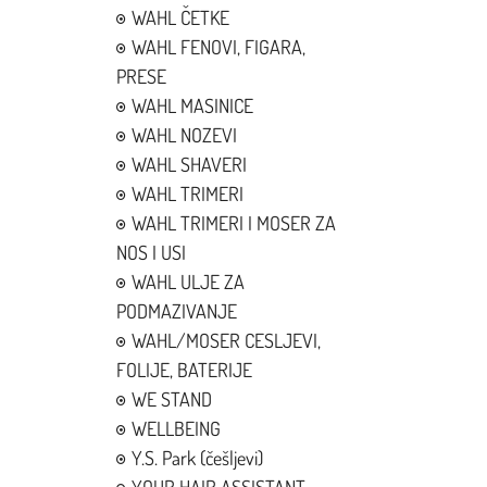
WAHL ČETKE
WAHL FENOVI, FIGARA,
PRESE
WAHL MASINICE
WAHL NOZEVI
WAHL SHAVERI
WAHL TRIMERI
WAHL TRIMERI I MOSER ZA
NOS I USI
WAHL ULJE ZA
PODMAZIVANJE
WAHL/MOSER CESLJEVI,
FOLIJE, BATERIJE
WE STAND
WELLBEING
Y.S. Park (češljevi)