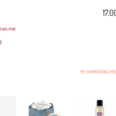
17.
oran.me
9
MI SHIMMERING MI