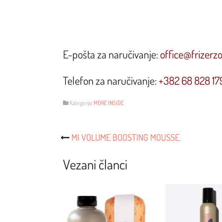
E-pošta za naručivanje:
office@frizerz
Telefon za naručivanje:
+382 68 828 17
Kategorija:
MORE INSIDE
Post
MI VOLUME BOOSTING MOUSSE
Navigacija
Vezani članci