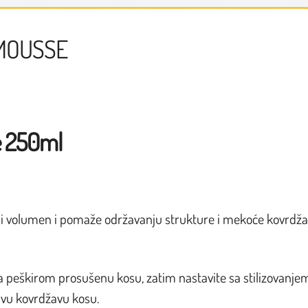
 MOUSSE
e 250ml
ost i volumen i pomaže održavanju strukture i mekoće kovrdža
 peškirom prosušenu kosu, zatim nastavite sa stilizovanje
suvu kovrdžavu kosu.