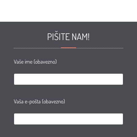
PIŠITE NAM!
Vaše ime (obavezno)
Vaša e-pošta (obavezno)
e
te
AN
agram