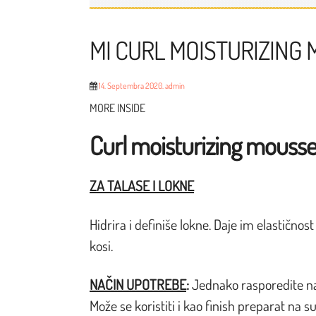
MI CURL MOISTURIZING
14. Septembra 2020.
admin
MORE INSIDE
Curl moisturizing mouss
ZA TALASE I LOKNE
Hidrira i definiše lokne. Daje im elastičn
kosi.
NAČIN UPOTREBE
:
Jednako rasporedite na
Može se koristiti i kao finish preparat na 