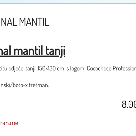
NAL MANTIL
al mantil tanji
titu odjeće, tanji, 150×130 cm, s logom Cocochoco Profession
inski/boto-x tretman.
8.0
oran.me