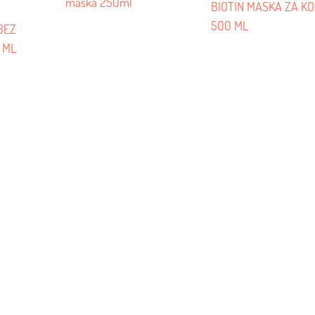
maska 250ml
BIOTIN MASKA ZA K
500 ML
BEZ
 ML