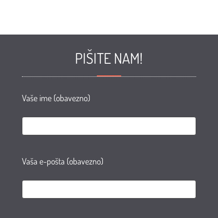
PIŠITE NAM!
Vaše ime (obavezno)
Vaša e-pošta (obavezno)
e
te
AN
agram