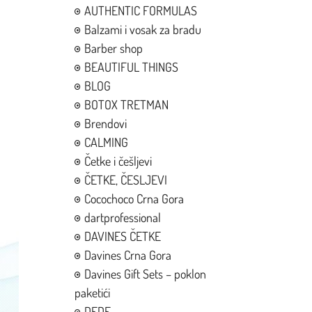
AUTHENTIC FORMULAS
Balzami i vosak za bradu
Barber shop
BEAUTIFUL THINGS
BLOG
BOTOX TRETMAN
Brendovi
CALMING
Četke i češljevi
ČETKE, ČESLJEVI
Cocochoco Crna Gora
dartprofessional
DAVINES ČETKE
Davines Crna Gora
Davines Gift Sets – poklon
paketići
DEDE