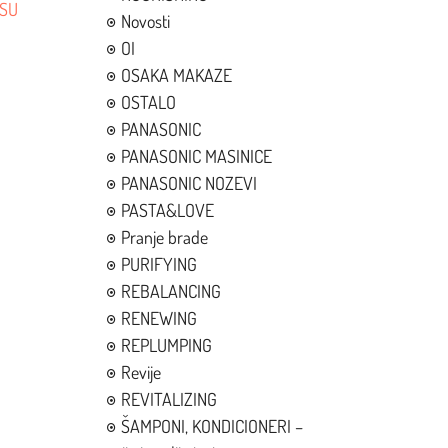
OSU
Novosti
OI
OSAKA MAKAZE
OSTALO
PANASONIC
PANASONIC MASINICE
PANASONIC NOZEVI
PASTA&LOVE
Pranje brade
PURIFYING
REBALANCING
RENEWING
REPLUMPING
Revije
REVITALIZING
ŠAMPONI, KONDICIONERI –