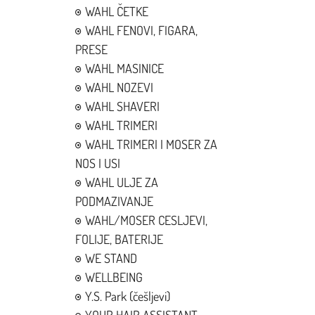
WAHL ČETKE
WAHL FENOVI, FIGARA,
PRESE
WAHL MASINICE
WAHL NOZEVI
WAHL SHAVERI
WAHL TRIMERI
WAHL TRIMERI I MOSER ZA
NOS I USI
WAHL ULJE ZA
PODMAZIVANJE
WAHL/MOSER CESLJEVI,
FOLIJE, BATERIJE
WE STAND
WELLBEING
Y.S. Park (češljevi)