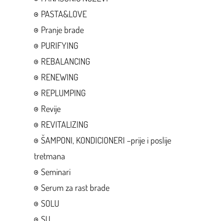
PASTA&LOVE
Pranje brade
PURIFYING
REBALANCING
RENEWING
REPLUMPING
Revije
REVITALIZING
ŠAMPONI, KONDICIONERI –prije i poslije
tretmana
Seminari
Serum za rast brade
SOLU
SU