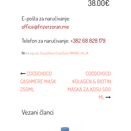
38.00€
E-pošta za naručivanje:
office@frizerzoran.me
Telefon za naručivanje:
+382 68 828 179
Kategorija:
Cocochoco Crna Gora
,
MASKE I ULJA
Post
COCOCHOCO
COCOCHOCO
CASHMERE MASK
KOLAGEN & BIOTIN
Navigacija
250ML
MASKA ZA KOSU 500
ML
Vezani članci